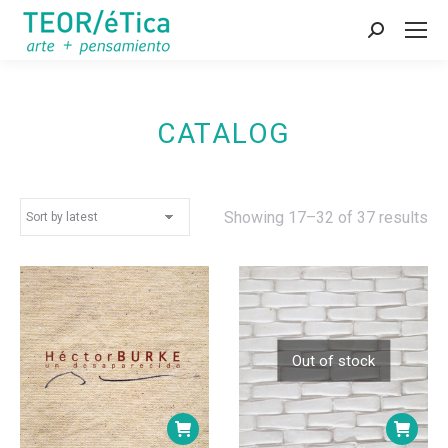
Search:
CATALOG
So
Showing 17–32 of 37 results
by
lat
Out of stock