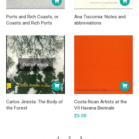
Ports and Rich Coasts, or
Ana Tiscornia: Notes and
Coasts and Rich Ports
abbreviations
Out of stock
Carlos Jinesta: The Body of
Costa Rican Artists at the
the Forest
VII Havana Biennale
$
5.00
←
1
2
3
→