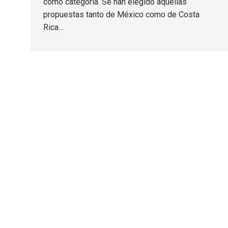
como categoría. Se han elegido aquellas
propuestas tanto de México como de Costa
Rica…
TEOR/éTica 2020 - Desarrollado por Oncenueve 