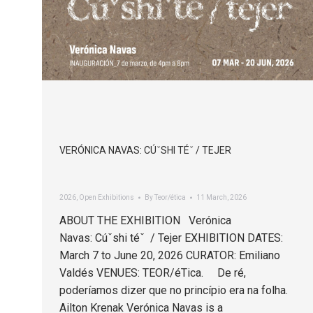
VERÓNICA NAVAS: CÚˇSHI TÉˇ / TEJER
2026
,
Open Exhibitions
By
Teor/ética
11 March, 2026
ABOUT THE EXHIBITION Verónica
Navas: Cúˇshi téˇ / Tejer EXHIBITION DATES:
March 7 to June 20, 2026 CURATOR: Emiliano
Valdés VENUES: TEOR/éTica. De ré,
poderíamos dizer que no princípio era na folha.
Ailton Krenak Verónica Navas is a