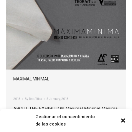
MAXIMAL MINIMAL
2018
By
Teor/ética
5 January, 2018
ABOUT THE EXHIBITION Maximal Minimal Máxima
Mínima (Maximal Minimal) is an alternative system
Gestionar el consentimiento
of production and consumption, built on a series of
de las cookies
clothing designs, created from a zero waste