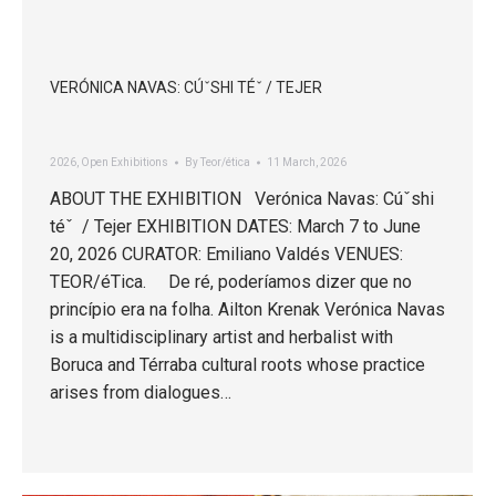
VERÓNICA NAVAS: CÚˇSHI TÉˇ / TEJER
2026
,
Open Exhibitions
By
Teor/ética
11 March, 2026
ABOUT THE EXHIBITION Verónica Navas: Cúˇshi
téˇ / Tejer EXHIBITION DATES: March 7 to June
20, 2026 CURATOR: Emiliano Valdés VENUES:
TEOR/éTica. De ré, poderíamos dizer que no
princípio era na folha. Ailton Krenak Verónica Navas
is a multidisciplinary artist and herbalist with
Boruca and Térraba cultural roots whose practice
arises from dialogues…