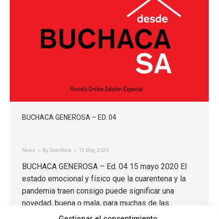
BUCHACA GENEROSA – ED. 04
News
By
Teor/ética
15 May, 2020
BUCHACA GENEROSA – Ed. 04 15 mayo 2020 El
estado emocional y físico que la cuarentena y la
pandemia traen consigo puede significar una
novedad, buena o mala, para muchas de las
personas que nos hemos visto obligadas a
Gestionar el consentimiento