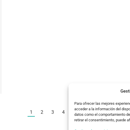
Gest
Para ofrecer las mejores experien
acceder a la información del disp
1
2
3
4
5
…
25
→
datos como el comportamiento de n
retirar el consentimiento, puede a