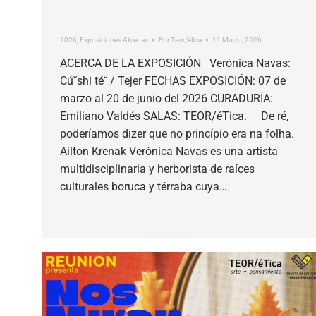
2026
,
Exposiciones Abiertas
Por
Teor/ética
11 Marzo, 2026
ACERCA DE LA EXPOSICIÓN Verónica Navas:
Cúˇshi téˇ / Tejer FECHAS EXPOSICIÓN: 07 de
marzo al 20 de junio del 2026 CURADURÍA:
Emiliano Valdés SALAS: TEOR/éTica. De ré,
poderíamos dizer que no princípio era na folha.
Ailton Krenak Verónica Navas es una artista
multidisciplinaria y herborista de raíces
culturales boruca y térraba cuya…