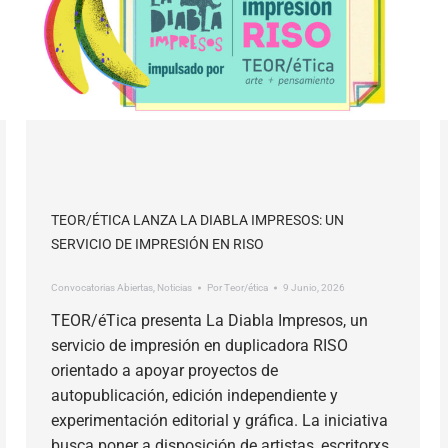
TEOR/ÉTICA LANZA LA DIABLA IMPRESOS: UN
SERVICIO DE IMPRESIÓN EN RISO
Convocatorias Abiertas
,
Noticias
Por
Teor/ética
9 Junio, 2026
TEOR/éTica presenta La Diabla Impresos, un
servicio de impresión en duplicadora RISO
orientado a apoyar proyectos de
autopublicación, edición independiente y
experimentación editorial y gráfica. La iniciativa
busca poner a disposición de artistas, escritorxs,