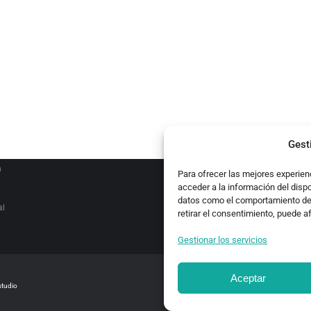
ATEGORIES
es
ocales
Gest
n
Para ofrecer las mejores experien
acceder a la información del disp
datos como el comportamiento de n
al
retirar el consentimiento, puede a
Gestionar los servicios
Aceptar
studio