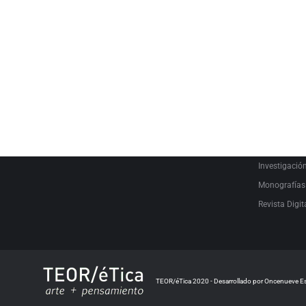
SEARCH
PRODUCT C
Audiovisual
Catálogo
Escrituras L
Estudio
Investigació
Monografías
Revista Digit
TEOR/éTica 2020 - Desarrollado por Oncenueve E