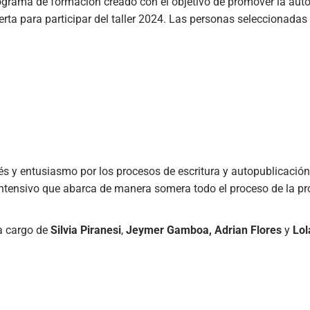
grama de formación creado con el objetivo de promover la auto
erta para participar del taller 2024. Las personas seleccionadas
s y entusiasmo por los procesos de escritura y autopublicación. 
 intensivo que abarca de manera somera todo el proceso de la pr
 a cargo de
Silvia Piranesi
,
Jeymer Gamboa,
Adrian Flores
y
Lol