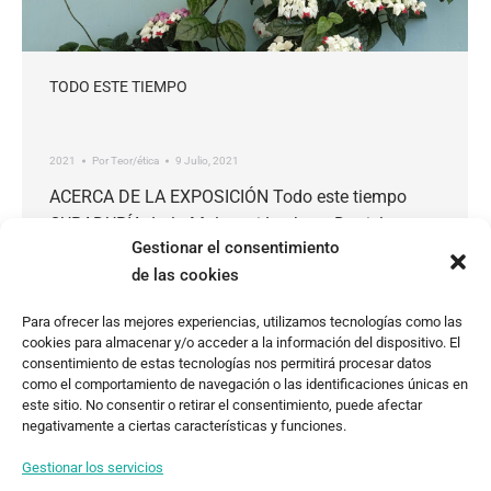
TODO ESTE TIEMPO
2021
Por
Teor/ética
9 Julio, 2021
ACERCA DE LA EXPOSICIÓN Todo este tiempo
CURADURÍA: Lola Malavasi Lachner, Daniela
Gestionar el consentimiento
Morales Lisac, Paula Piedra. Apoyo curatorial:
de las cookies
Guillermo Boehler, Kevin Pérez, Viviana Zúñiga
FECHAS EXPOSICIÓN: 20 JUL – 16 OCT 2021
Para ofrecer las mejores experiencias, utilizamos tecnologías como las
Todo este tiempo parte de una invitación del
cookies para almacenar y/o acceder a la información del dispositivo. El
Museo de Arte y Diseño Contemporáneo (MADC) a
consentimiento de estas tecnologías nos permitirá procesar datos
como el comportamiento de navegación o las identificaciones únicas en
considerar el presente a la luz de…
este sitio. No consentir o retirar el consentimiento, puede afectar
negativamente a ciertas características y funciones.
Gestionar los servicios