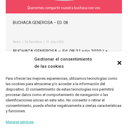
BUCHACA GENEROSA – ED. 08
News
By
Teor/ética
31 July, 2020
BUCHACA GENEROSA – Ed. 08 31 julio 2020 La
situación actual a veces sigue pareciendo la
Gestionar el consentimiento
misma; la misma crisis nos tiene desde hace
de las cookies
cuatro meses en nuestros hogares. Cancelando el
Para ofrecer las mejores experiencias, utilizamos tecnologías como
futuro y priorizando el ahora. Pero lo que estamos
las cookies para almacenar y/o acceder a la información del
viviendo ya no es igual a lo que pasaba en marzo,
dispositivo. El consentimiento de estas tecnologías nos permitirá
abril o junio. Ya…
procesar datos como el comportamiento de navegación o las
identificaciones únicas en este sitio. No consentir o retirar el
consentimiento, puede afectar negativamente a ciertas características
y funciones.
Manage services