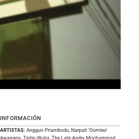
INFORMACIÓN
ARTISTAS:
Anggun Priambodo, Narpati ‘Oomleo’
Awangga, Tintin Wulia, The Late Andry Mochammad,