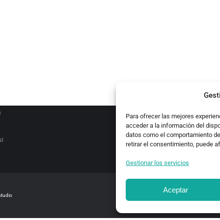
ATEGORIES
es
ocales
Gest
n
Para ofrecer las mejores experien
acceder a la información del disp
datos como el comportamiento de n
al
retirar el consentimiento, puede a
Gestionar los servicios
Aceptar
studio