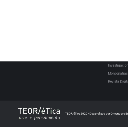
SEARCH
PRODUCT C
Audiovisual
Catálogo
Escrituras L
Estudio
Investigació
Monografías
Revista Digit
TEOR/éTica 2020 - Desarrollado por Oncenueve E