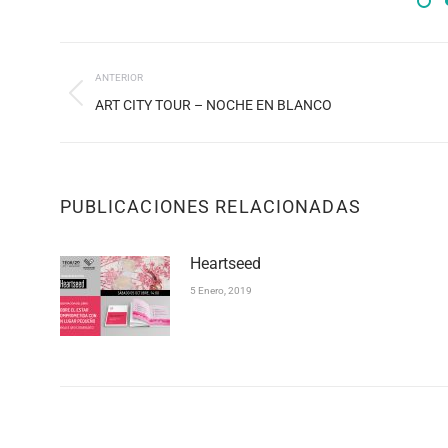
NAVEGACIÓN
ANTERIOR
ENTRE
Publicación
ART CITY TOUR – NOCHE EN BLANCO
PUBLICACIONES
anterior:
PUBLICACIONES RELACIONADAS
Heartseed
5 Enero, 2019