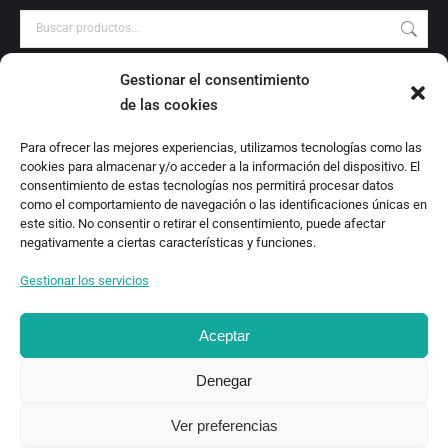
Gestionar el consentimiento
PRODUCT CATEGORIES
de las cookies
Audiovisuales
Para ofrecer las mejores experiencias, utilizamos tecnologías como las
Catálogo
cookies para almacenar y/o acceder a la información del dispositivo. El
Escrituras Locales
consentimiento de estas tecnologías nos permitirá procesar datos
como el comportamiento de navegación o las identificaciones únicas en
Estudio
este sitio. No consentir o retirar el consentimiento, puede afectar
Investigación
negativamente a ciertas características y funciones.
Monografías
Gestionar los servicios
Revista Digital
Aceptar
Denegar
Ver preferencias