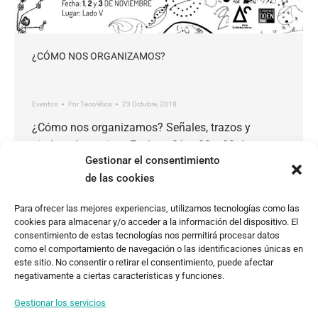
¿CÓMO NOS ORGANIZAMOS?
Eventos
Por
Teor/ética
23 Octubre, 2018
¿Cómo nos organizamos? Señales, trazos y
piedras de tropiezo Fechas: 01 – 02 y 03 de
Gestionar el consentimiento
noviembre Tenemos muchas preguntas. El cómo y
de las cookies
el para qué nos organizamos, son recurrentes.
Tenemos muchas preguntas. El cómo nos
Para ofrecer las mejores experiencias, utilizamos tecnologías como las
organizamos es recurrente. ¿Cómo y para qué?
cookies para almacenar y/o acceder a la información del dispositivo. El
Señales, trazos y piedras de tropiezo son tres días
consentimiento de estas tecnologías nos permitirá procesar datos
como el comportamiento de navegación o las identificaciones únicas en
de charlas, peli, talleres…
este sitio. No consentir o retirar el consentimiento, puede afectar
negativamente a ciertas características y funciones.
Gestionar los servicios