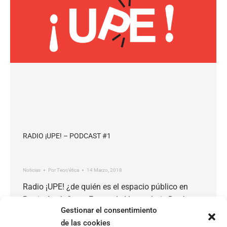
RADIO ¡UPE! – PODCAST #1
Noticias
Por
Teor/ética
14 Marzo, 2018
Radio ¡UPE! ¿de quién es el espacio público en
Barrio Amón? con Fernando Vega y Luis Durán
Gestionar el consentimiento
Compartimos el primer podcast del año de Radio
de las cookies
¡UPE! – un proyecto que desarrolla TEOR/éTica en