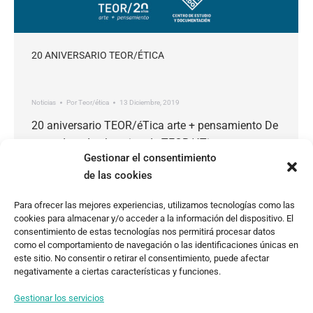
20 ANIVERSARIO TEOR/ÉTICA
Noticias
Por
Teor/ética
13 Diciembre, 2019
20 aniversario TEOR/éTica arte + pensamiento De
parte de todo el equipo de TEOR/éTica, queremos
Gestionar el consentimiento
agradecerles por habernos acompañado durante
de las cookies
nuestro año de 20 aniversario. Este 2019
realizamos exposiciones, talleres, publicaciones y
Para ofrecer las mejores experiencias, utilizamos tecnologías como las
proyectos, junto a agentes y artistas que
cookies para almacenar y/o acceder a la información del dispositivo. El
compartieron su trabajo con nuestros distintos
consentimiento de estas tecnologías nos permitirá procesar datos
como el comportamiento de navegación o las identificaciones únicas en
públicos. Volvemos en el 2020 con nuevas ideas,
este sitio. No consentir o retirar el consentimiento, puede afectar
continuando la labor…
negativamente a ciertas características y funciones.
Gestionar los servicios