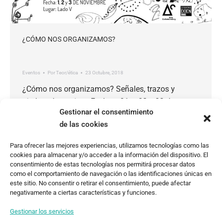
¿CÓMO NOS ORGANIZAMOS?
Eventos
Por
Teor/ética
23 Octubre, 2018
¿Cómo nos organizamos? Señales, trazos y
piedras de tropiezo Fechas: 01 – 02 y 03 de
Gestionar el consentimiento
noviembre Tenemos muchas preguntas. El cómo y
de las cookies
el para qué nos organizamos, son recurrentes.
Tenemos muchas preguntas. El cómo nos
Para ofrecer las mejores experiencias, utilizamos tecnologías como las
organizamos es recurrente. ¿Cómo y para qué?
cookies para almacenar y/o acceder a la información del dispositivo. El
Señales, trazos y piedras de tropiezo son tres días
consentimiento de estas tecnologías nos permitirá procesar datos
como el comportamiento de navegación o las identificaciones únicas en
de charlas, peli, talleres…
este sitio. No consentir o retirar el consentimiento, puede afectar
negativamente a ciertas características y funciones.
Gestionar los servicios