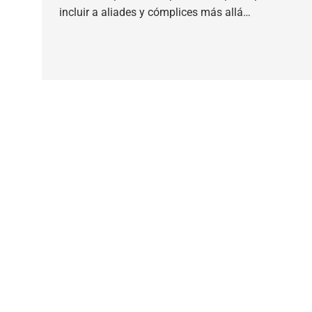
incluir a aliades y cómplices más allá…
TEOR/éTica 2020 - Desarrollado por Oncenueve E