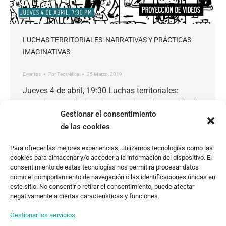
LUCHAS TERRITORIALES: NARRATIVAS Y PRÁCTICAS
IMAGINATIVAS
Eventos
Por
Teor/ética
25 Marzo, 2019
Jueves 4 de abril, 19:30 Luchas territoriales:
narrativas y prácticas imaginativas Proyección de
Gestionar el consentimiento
videos y conversación Invitados: Sari Dennise y
de las cookies
Yollotl Alvarado (Cooperativa Cráter Invertido,
Ciudad de México) En el marco del proyecto
Para ofrecer las mejores experiencias, utilizamos tecnologías como las
Territorios, se proyectará una serie de videos que
cookies para almacenar y/o acceder a la información del dispositivo. El
apelan a temáticas alrededor de las luchas
consentimiento de estas tecnologías nos permitirá procesar datos
como el comportamiento de navegación o las identificaciones únicas en
territoriales y se generará una conversación que…
este sitio. No consentir o retirar el consentimiento, puede afectar
negativamente a ciertas características y funciones.
Gestionar los servicios