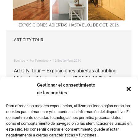
ART CITY TOUR
Eventos
Por
Teor/ética
12 Septiembre, 2016
Art City Tour – Exposiciones abiertas al público
Miércoles 21 de setiembre 17:00-21:00 Frágiles.
Gestionar el consentimiento
Obras de Patricia Belli, 1986-2015. Curador:
de las cookies
Miguel A. López Sala Poligráfica: Cruce
Endogámico de Thamara Ugalde X Bienal
Para ofrecer las mejores experiencias, utilizamos tecnologías como las
Centroamericana: La Luchita Continua
cookies para almacenar y/o acceder a la información del dispositivo. El
consentimiento de estas tecnologías nos permitirá procesar datos
como el comportamiento de navegación o las identificaciones únicas en
este sitio. No consentir o retirar el consentimiento, puede afectar
negativamente a ciertas características y funciones.