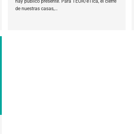
hay público presente. Para TEOR/éTica, el cierre
de nuestras casas,…