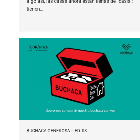
algo así, las casas ahora están llenas de “casis”:
tienen…
BUCHACA GENEROSA – ED. 03