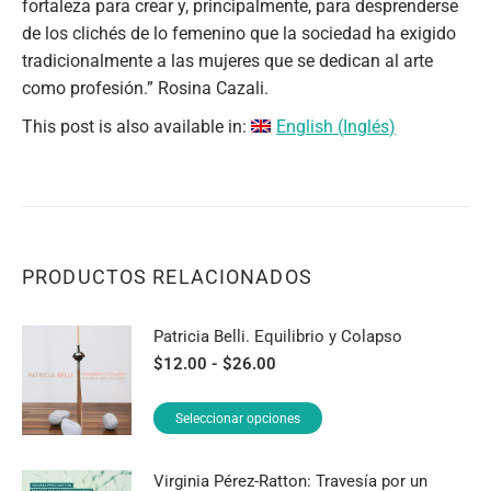
fortaleza para crear y, principalmente, para desprenderse
de los clichés de lo femenino que la sociedad ha exigido
tradicionalmente a las mujeres que se dedican al arte
como profesión.” Rosina Cazali.
This post is also available in:
English
(
Inglés
)
PRODUCTOS RELACIONADOS
Patricia Belli. Equilibrio y Colapso
Rango
$
12.00
-
$
26.00
de
precios:
Este
Seleccionar opciones
desde
producto
$12.00
tiene
hasta
Virginia Pérez-Ratton: Travesía por un