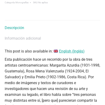
Memorias:
Categoría:
Monografías
SKU:
No aplica
Margarita
Azurdia,
Emilia
Prieto
Descripción
y
Rosa
Información adicional
Mena
Valenzuela
This post is also available in:
English
(
Inglés
)
cantidad
Esta publicación hace un recorrido por la obra de tres
artistas centroamericanas: Margarita Azurdia (1931-1998,
Guatemala), Rosa Mena Valenzuela (1924-2004, El
Salvador) y Emilia Prieto (1902-1986, Costa Rica). Por
medio de imágenes y textos de curadores e
investigadores que hacen una revisión de su arte y
examinan su legado, el libro habla sobre “tres personas
muy distintas entre sí, [pero que] parecieran compartir la