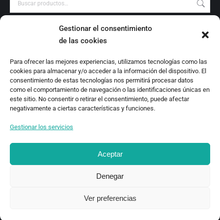
Gestionar el consentimiento
PRODUCT CATEGORIES
de las cookies
Audiovisuales
Para ofrecer las mejores experiencias, utilizamos tecnologías como las
Catálogo
cookies para almacenar y/o acceder a la información del dispositivo. El
Escrituras Locales
consentimiento de estas tecnologías nos permitirá procesar datos
como el comportamiento de navegación o las identificaciones únicas en
Estudio
este sitio. No consentir o retirar el consentimiento, puede afectar
Investigación
negativamente a ciertas características y funciones.
Monografías
Gestionar los servicios
Revista Digital
Aceptar
Denegar
Ver preferencias
TEOR/éTica 2020 - Desarrollado por Oncenueve Estudio