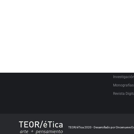
SEARCH
PRODUCT C
Audiovisual
Catálogo
Escrituras L
Estudio
Investigació
Monografías
Revista Digit
TEOR/éTica 2020 - Desarrollado por Oncenueve E