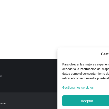
ATEGORIES
es
ocales
Gest
n
Para ofrecer las mejores experien
acceder a la información del disp
datos como el comportamiento de n
al
retirar el consentimiento, puede a
Gestionar los servicios
Aceptar
studio