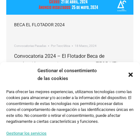
BECA EL FLOTADOR 2024
Convocatorias Pasadas
Por
Teor/ética
18 Marzo, 2024
Convocatoria 2024 – El Flotador Beca de
producción para artistas emergentes TEOR/éTica
Gestionar el consentimiento
y Lado V invitan a artistas emergentes a presentar
de las cookies
propuestas para concursar por becas de
producción de US$500 cada una. Fechas
Para ofrecer las mejores experiencias, utilizamos tecnologías como las
importantes Lanzamiento: 18 de marzo, 2024
cookies para almacenar y/o acceder a la información del dispositivo. El
Cierre: 21 de abril, 2024 Anuncio público de
consentimiento de estas tecnologías nos permitirá procesar datos
como el comportamiento de navegación o las identificaciones únicas en
resultados: 25 de mayo, 2024 Pago de beca:…
este sitio. No consentir o retirar el consentimiento, puede afectar
negativamente a ciertas características y funciones.
Gestionar los servicios