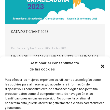
CATALYST GRANT 2023
Past Calls
By
Teor/ética
20 September, 2023
OPEN CALL CATALYST GRANT 2023 – TEOR/éTica
Supported by Arts Collaboratory Important dates
Gestionar el consentimiento
Start of reception period: September 20th, 2023
de las cookies
End of reception period: October 30th, 2023 Public
Para ofrecer las mejores experiencias, utilizamos tecnologías como
announcement of results: December, 2023 Online
las cookies para almacenar y/o acceder a la información del
public event with grantees: Date to be determined,
dispositivo. El consentimiento de estas tecnologías nos permitirá
2024 Since 2014, the Catalyst Grant has been an
procesar datos como el comportamiento de navegación o las
identificaciones únicas en este sitio. No consentir o retirar el
important part of TEOR/éTica’s…
consentimiento, puede afectar negativamente a ciertas características
y funciones.