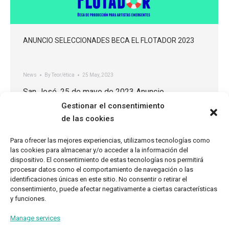
ANUNCIO SELECCIONADES BECA EL FLOTADOR 2023
News
By
Teor/ética
25 May, 2023
San José, 25 de mayo de 2023 Anuncio
seleccionades beca El Flotador 2023 ACTA DEL
Gestionar el consentimiento
JURADO TEOR/éTica se complace en anunciar la
de las cookies
lista de artistas recipientes de la cuarta edición de
Para ofrecer las mejores experiencias, utilizamos tecnologías como
la beca El Flotador. Esta beca ofrece un apoyo
las cookies para almacenar y/o acceder a la información del
económico con el fin de contribuir al desarrollo de
dispositivo. El consentimiento de estas tecnologías nos permitirá
la investigación y la…
procesar datos como el comportamiento de navegación o las
identificaciones únicas en este sitio. No consentir o retirar el
consentimiento, puede afectar negativamente a ciertas características
y funciones.
Manage services