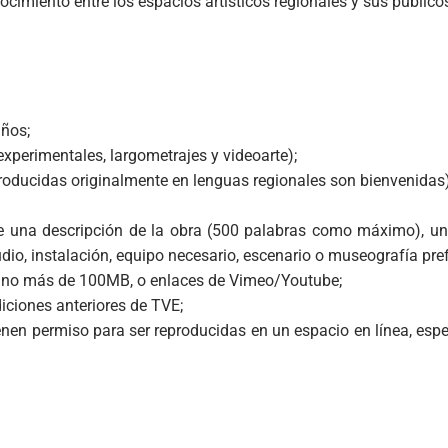
ocimiento entre los espacios artísticos regionales y sus público
años;
experimentales, largometrajes y videoarte);
producidas originalmente en lenguas regionales son bienvenidas)
 una descripción de la obra (500 palabras como máximo), una
audio, instalación, equipo necesario, escenario o museografía prefe
e no más de 100MB, o enlaces de Vimeo/Youtube;
iciones anteriores de TVE;
tienen permiso para ser reproducidas en un espacio en línea, es