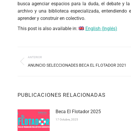
busca agenciar espacios para la duda, el debate y la 
archivo y una biblioteca especializada, entendiendo
aprender y construir en colectivo.
This post is also available in:
English
(
Inglés
)
NAVEGACIÓN
ANTERIOR
ENTRE
Publicación
ANUNCIO SELECCIONADES BECA EL FLOTADOR 2021
PUBLICACIONES
anterior:
PUBLICACIONES RELACIONADAS
Beca El Flotador 2025
17 Octubre, 2025