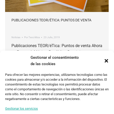
PUBLICACIONES TEOR/ÉTICA: PUNTOS DE VENTA
Noticias
Por
Teor/ética
23 Julio, 2019
Publicaciones TEOR/éTica: Puntos de venta Ahora
en Panamá, México, República Dominicana y
Gestionar el consentimiento
Guatemala. Desde sus inicios en 1999, TEOR/
de las cookies
éTica puso en marcha un programa editorial que
actualmente ofrece más de 40 publicaciones
Para ofrecer las mejores experiencias, utilizamos tecnologías como las
sobre arte de América Latina con un énfasis en
cookies para almacenar y/o acceder a la información del dispositivo. El
Centroamérica y el Caribe. Este programa incluye
consentimiento de estas tecnologías nos permitirá procesar datos
como el comportamiento de navegación o las identificaciones únicas en
catálogos de exposiciones, libros teóricos sobre
este sitio. No consentir o retirar el consentimiento, puede afectar
distintas…
negativamente a ciertas características y funciones.
Gestionar los servicios