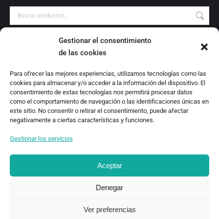
Gestionar el consentimiento
PRODUCT CATEGORIES
de las cookies
Audiovisuales
Para ofrecer las mejores experiencias, utilizamos tecnologías como las
Catálogo
cookies para almacenar y/o acceder a la información del dispositivo. El
Escrituras Locales
consentimiento de estas tecnologías nos permitirá procesar datos
como el comportamiento de navegación o las identificaciones únicas en
Estudio
este sitio. No consentir o retirar el consentimiento, puede afectar
Investigación
negativamente a ciertas características y funciones.
Monografías
Gestionar los servicios
Revista Digital
Aceptar
Denegar
Ver preferencias