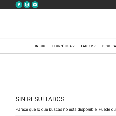
Abrir
Abrir
Abrir
enlace
enlace
enlace
en
en
en
una
una
una
nueva
nueva
nueva
ventana/pestaña
ventana/pestaña
ventana/pestaña
INICIO
TEOR/ÉTICA
LADO V
PROGR
SIN RESULTADOS
Parece que lo que buscas no está disponible. Puede qu