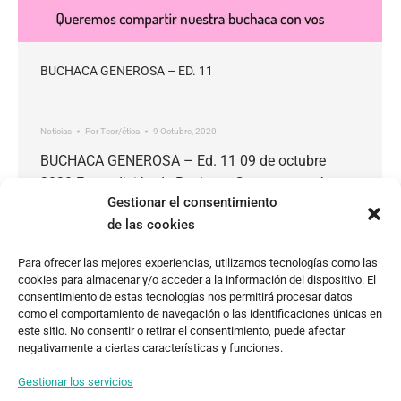
BUCHACA GENEROSA – ED. 11
Noticias
Por
Teor/ética
9 Octubre, 2020
BUCHACA GENEROSA – Ed. 11 09 de octubre
2020 Esta edición de Buchaca Generosa está
Gestionar el consentimiento
dedicada al presente de nuestras instituciones
de las cookies
culturales: las preguntas que les hacemos,
nuestras expectativas, incertidumbres,
Para ofrecer las mejores experiencias, utilizamos tecnologías como las
preocupaciones, deseos, frustraciones y
cookies para almacenar y/o acceder a la información del dispositivo. El
cuestionamientos. Hemos querido reunir aquí un
consentimiento de estas tecnologías nos permitirá procesar datos
como el comportamiento de navegación o las identificaciones únicas en
primer conjunto de voces de la escena local para
este sitio. No consentir o retirar el consentimiento, puede afectar
articular una lectura preliminar de lo…
negativamente a ciertas características y funciones.
Gestionar los servicios