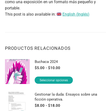
como una exposición en un formato más pequeño y
portable.
This post is also available in:
English
(
Inglés
)
PRODUCTOS RELACIONADOS
Buchaca 2024
Rango
$
5.00
-
$
10.00
de
precios:
Este
Seleccionar opciones
desde
producto
$5.00
tiene
hasta
Gestionar la duda: Ensayos sobre una
$10.00
múltiples
ficción operativa.
variantes.
Rango
$
8.00
-
$
18.00
de
Las