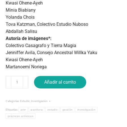
Kwasi Ohene-Ayeh
Minia Biabiany
Yolanda Chois
Tova Katzman, Colectivo Estudio Nuboso
Abdallah Salisu
Autoría de imágenes*:
Colectivo Casagrafo y Tierra Magia
Jenniffer Avila, Consejo Ancestral Willka Yaku
Kwasi Ohene-Ayeh
Martanoemí Noriega
Tecnologías
Añadir al carrito
Recuperadas
Imaginar
el
Categorías:
Estudio
,
Investigación
movimiento
Etiquetas:
arte
escritura
estudio
gestión
investigación
como
prácticas artísticas
tecnología