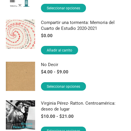
precios:
opciones
Este
Seleccionar opciones
desde
se
producto
$8.00
pueden
tiene
Compartir una tormenta: Memoria del
hasta
Cuarto de Estudio 2020-2021
$18.00
elegir
múltiples
$
0.00
en
variantes.
la
Las
página
Añadir al carrito
opciones
de
se
No Decir
producto
pueden
Rango
$
4.00
-
$
9.00
elegir
de
en
precios:
Este
Seleccionar opciones
la
desde
producto
página
$4.00
tiene
hasta
de
Virginia Pérez- Ratton. Centroamérica:
$9.00
múltiples
deseo de lugar
producto
variantes.
Rango
$
10.00
-
$
21.00
de
Las
precios:
opciones
Este