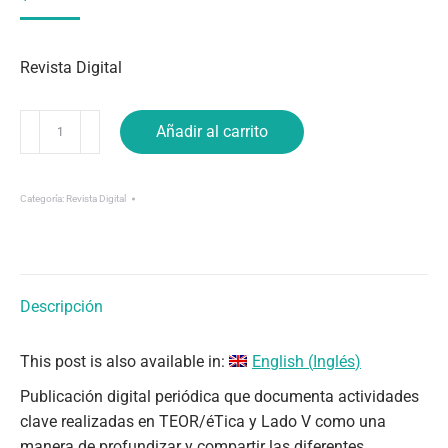
Revista Digital
Buchaca
Añadir al carrito
Generosa
07
(Ed.
Categoría:
Revista Digital
Especial)
cantidad
Descripción
This post is also available in:
English
(
Inglés
)
Publicación digital periódica que documenta actividades
clave realizadas en TEOR/éTica y Lado V como una
manera de profundizar y compartir las diferentes