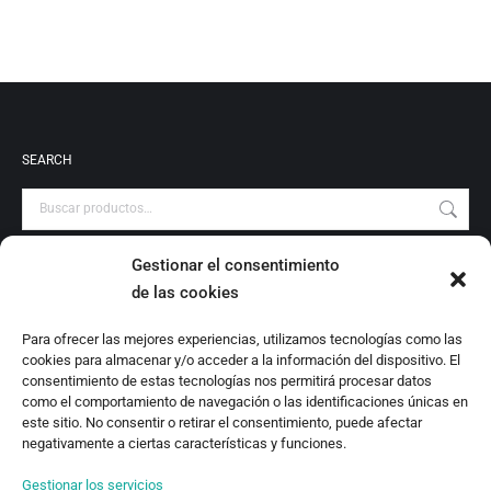
SEARCH
Gestionar el consentimiento
PRODUCT CATEGORIES
de las cookies
Audiovisuales
Para ofrecer las mejores experiencias, utilizamos tecnologías como las
Catálogo
cookies para almacenar y/o acceder a la información del dispositivo. El
Escrituras Locales
consentimiento de estas tecnologías nos permitirá procesar datos
como el comportamiento de navegación o las identificaciones únicas en
Estudio
este sitio. No consentir o retirar el consentimiento, puede afectar
Investigación
negativamente a ciertas características y funciones.
Monografías
Gestionar los servicios