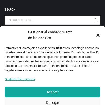
SEARCH
Gestionar el consentimiento
PRODUCT CATEGORIES
de las cookies
Audiovisuales
Para ofrecer las mejores experiencias, utilizamos tecnologías como las
Catálogo
cookies para almacenar y/o acceder a la información del dispositivo. El
Escrituras Locales
consentimiento de estas tecnologías nos permitirá procesar datos
como el comportamiento de navegación o las identificaciones únicas en
Estudio
este sitio. No consentir o retirar el consentimiento, puede afectar
Investigación
negativamente a ciertas características y funciones.
Monografías
Gestionar los servicios
Revista Digital
Aceptar
Denegar