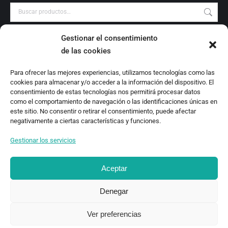
Gestionar el consentimiento
PRODUCT CATEGORIES
de las cookies
Audiovisuales
Para ofrecer las mejores experiencias, utilizamos tecnologías como las
Catálogo
cookies para almacenar y/o acceder a la información del dispositivo. El
Escrituras Locales
consentimiento de estas tecnologías nos permitirá procesar datos
como el comportamiento de navegación o las identificaciones únicas en
Estudio
este sitio. No consentir o retirar el consentimiento, puede afectar
Investigación
negativamente a ciertas características y funciones.
Monografías
Gestionar los servicios
Revista Digital
Aceptar
Denegar
Ver preferencias
TEOR/éTica 2020 - Desarrollado por Oncenueve Estudio