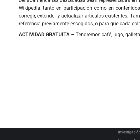
centroamericanas destacadas sean representadas en
Wikipedia, tanto en participación como en contenidos.
corregir, extender y actualizar artículos existentes. T
referencia previamente escogidos, o para que cada cola
ACTIVIDAD GRATUITA
– Tendremos café, jugo, galleta
SEARCH
PRODUCT C
Audiovisual
Catálogo
Escrituras L
Estudio
Investigació