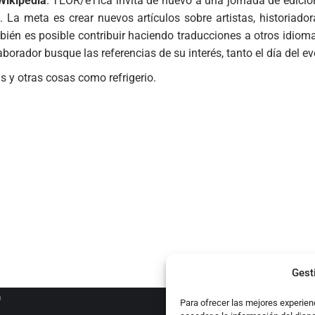
Wikipedia
. TEOR/éTica invita de nuevo a una jornada de edició
 La meta es crear nuevos artículos sobre artistas, historiado
ambién es posible contribuir haciendo traducciones a otros idio
borador busque las referencias de su interés, tanto el día del e
s y otras cosas como refrigerio.
ATEGORIES
es
ocales
Gest
n
Para ofrecer las mejores experien