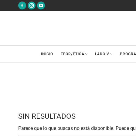
Abrir
Abrir
Abrir
enlace
enlace
enlace
en
en
en
una
una
una
nueva
nueva
nueva
ventana/pestaña
ventana/pestaña
ventana/pestaña
INICIO
TEOR/ÉTICA
LADO V
PROGR
SIN RESULTADOS
Parece que lo que buscas no está disponible. Puede qu