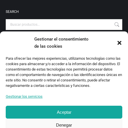
SEARCH
Gestionar el consentimiento
PRODUCT CATEGORIES
de las cookies
Audiovisuales
Para ofrecer las mejores experiencias, utilizamos tecnologías como las
Catálogo
cookies para almacenar y/o acceder a la información del dispositivo. El
Escrituras Locales
consentimiento de estas tecnologías nos permitirá procesar datos
como el comportamiento de navegación o las identificaciones únicas en
Estudio
este sitio. No consentir o retirar el consentimiento, puede afectar
Investigación
negativamente a ciertas características y funciones.
Monografías
Gestionar los servicios
Revista Digital
Aceptar
Denegar