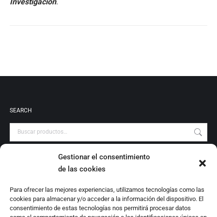
Investigación
.
SEARCH
Gestionar el consentimiento
PRODUCT CATEGORIES
de las cookies
Audiovisuales
Para ofrecer las mejores experiencias, utilizamos tecnologías como las
Catálogo
cookies para almacenar y/o acceder a la información del dispositivo. El
Escrituras Locales
consentimiento de estas tecnologías nos permitirá procesar datos