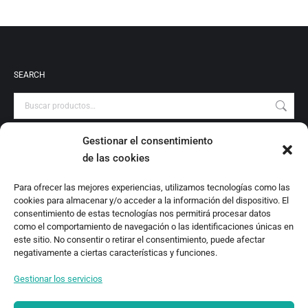
SEARCH
Gestionar el consentimiento
PRODUCT CATEGORIES
de las cookies
Audiovisuales
Para ofrecer las mejores experiencias, utilizamos tecnologías como las
Catálogo
cookies para almacenar y/o acceder a la información del dispositivo. El
Escrituras Locales
consentimiento de estas tecnologías nos permitirá procesar datos
como el comportamiento de navegación o las identificaciones únicas en
Estudio
este sitio. No consentir o retirar el consentimiento, puede afectar
Investigación
negativamente a ciertas características y funciones.
Monografías
Gestionar los servicios
Revista Digital