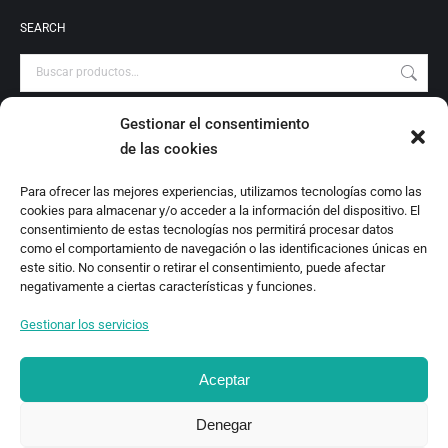
SEARCH
Gestionar el consentimiento
PRODUCT CATEGORIES
de las cookies
Audiovisuales
Para ofrecer las mejores experiencias, utilizamos tecnologías como las
Catálogo
cookies para almacenar y/o acceder a la información del dispositivo. El
Escrituras Locales
consentimiento de estas tecnologías nos permitirá procesar datos
como el comportamiento de navegación o las identificaciones únicas en
Estudio
este sitio. No consentir o retirar el consentimiento, puede afectar
Investigación
negativamente a ciertas características y funciones.
Monografías
Gestionar los servicios
Revista Digital
Aceptar
Denegar