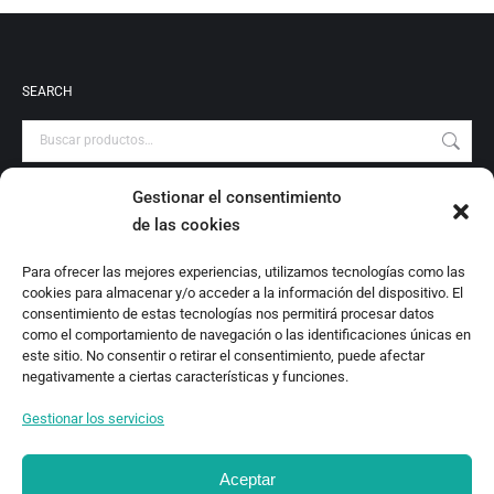
SEARCH
Gestionar el consentimiento
PRODUCT CATEGORIES
de las cookies
Audiovisuales
Para ofrecer las mejores experiencias, utilizamos tecnologías como las
Catálogo
cookies para almacenar y/o acceder a la información del dispositivo. El
Escrituras Locales
consentimiento de estas tecnologías nos permitirá procesar datos
como el comportamiento de navegación o las identificaciones únicas en
Estudio
este sitio. No consentir o retirar el consentimiento, puede afectar
Investigación
negativamente a ciertas características y funciones.
Monografías
Gestionar los servicios
Revista Digital
Aceptar