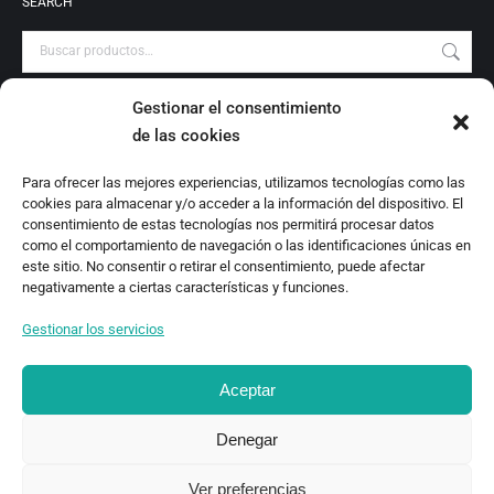
SEARCH
Gestionar el consentimiento
PRODUCT CATEGORIES
de las cookies
Audiovisuales
Para ofrecer las mejores experiencias, utilizamos tecnologías como las
Catálogo
cookies para almacenar y/o acceder a la información del dispositivo. El
Escrituras Locales
consentimiento de estas tecnologías nos permitirá procesar datos
como el comportamiento de navegación o las identificaciones únicas en
Estudio
este sitio. No consentir o retirar el consentimiento, puede afectar
Investigación
negativamente a ciertas características y funciones.
Monografías
Gestionar los servicios
Revista Digital
Aceptar
Denegar
Ver preferencias