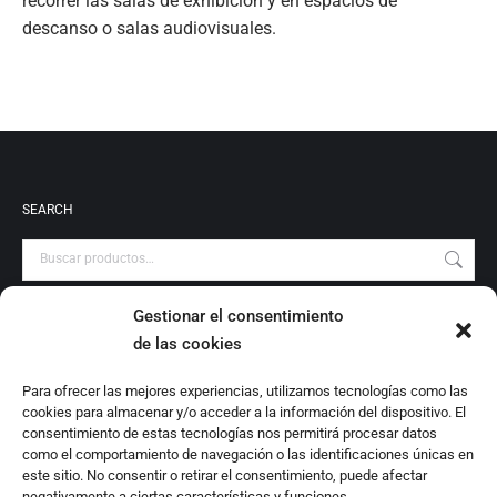
recorrer las salas de exhibición y en espacios de
descanso o salas audiovisuales.
SEARCH
Gestionar el consentimiento
PRODUCT CATEGORIES
de las cookies
Audiovisuales
Para ofrecer las mejores experiencias, utilizamos tecnologías como las
Catálogo
cookies para almacenar y/o acceder a la información del dispositivo. El
Escrituras Locales
consentimiento de estas tecnologías nos permitirá procesar datos
como el comportamiento de navegación o las identificaciones únicas en
Estudio
este sitio. No consentir o retirar el consentimiento, puede afectar
Investigación
negativamente a ciertas características y funciones.